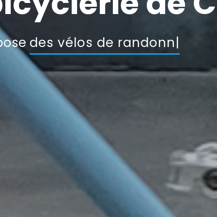
bicyclerie de
pose
des vélos de rando
|